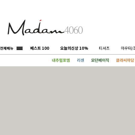
베스트 100
오늘의신상 10%
티셔츠
아우터/
전체메뉴
내추럴포엠
리센
모던베이직
클래씨마담