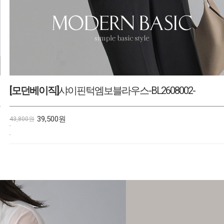
[모던베이직]
컬러믹스스판티셔츠-TE2604060-
26,900원
29,800원