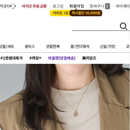
객센터
사이즈무료교환
로그인
회원가입
장바구니
마이페
0
상블/세트
원피스
생활한복
홈/언더웨어
신발/가방
코
#1만원대특가
#마담+
아울렛(당일배송)
美미담즈