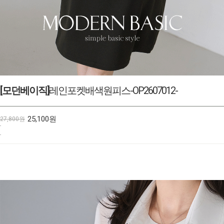
[모던베이직]
샤이핀턱엠보블라우스-BL2608002-
39,500원
43,800원