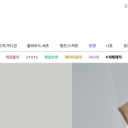
고
조끼/가디건
블라우스/셔츠
팬츠/스커트
인견
니트
앙
마담블리
1+1+1
마담브라
레이디모자
시니어
#자체제작