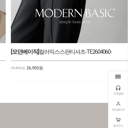
[모던베이직]
버튼와플카라니트-KN2608001-
30,500원
33,800원
고객센터
마이페이지
장바구니