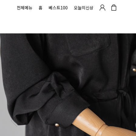
전체메뉴
홈
베스트100
오늘의신상