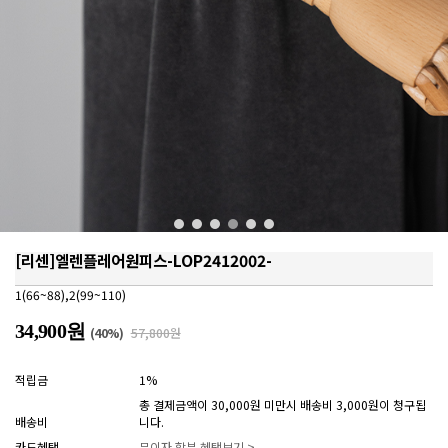
[리센]엘렌플레어원피스-LOP2412002-
1(66~88),2(99~110)
34,900원
(
40
%)
57,800원
적립금
1%
총 결제금액이 30,000원 미만시 배송비 3,000원이 청구됩
배송비
니다.
카드혜택
무이자 할부 혜택보기 >