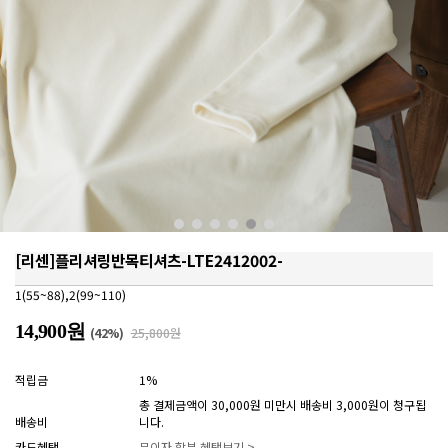
[리센]플리셔링반목티셔츠-LTE2412002-
1(55~88),2(99~110)
14,900원
(
42
%)
25,800원
적립금
1%
총 결제금액이 30,000원 미만시 배송비 3,000원이 청구됩
배송비
니다.
카드혜택
무이자 할부 혜택보기 >