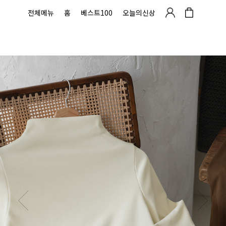
전체메뉴
홈
베스트100
오늘의신상