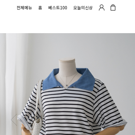
전체메뉴
홈
베스트100
오늘의신상