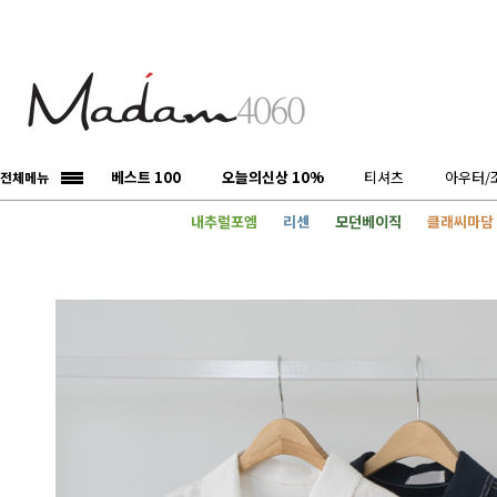
베스트 100
오늘의신상 10%
티셔츠
아우터/
전체메뉴
내추럴포엠
리센
모던베이직
클래씨마담