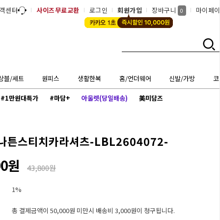
객센터
사이즈무료교환
로그인
회원가입
장바구니
마이페
0
상블/세트
원피스
생활한복
홈/언더웨어
신발/가방
코
#1만원대특가
#마담+
아울렛(당일배송)
美미담즈
나튼스티치카라셔츠-LBL2604072-
00원
43,800원
1%
총 결제금액이 50,000원 미만시 배송비 3,000원이 청구됩니다.