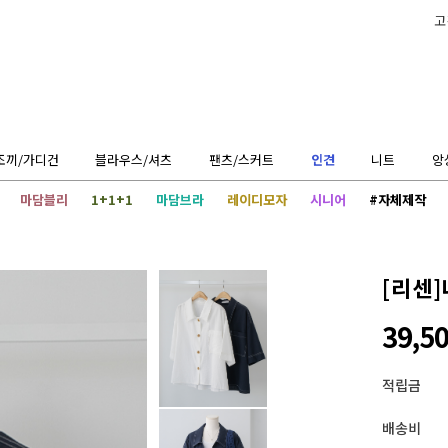
고
조끼/가디건
블라우스/셔츠
팬츠/스커트
인견
니트
앙
마담블리
1+1+1
마담브라
레이디모자
시니어
#자체제작
[리센]
39,5
적립금
배송비