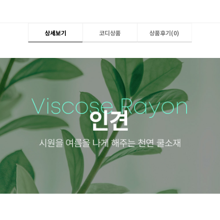
상세보기
코디상품
상품후기(
0
)