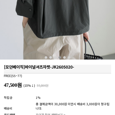
[모던베이직]바이널셔츠자켓-JK2605020-
FREE(55~77)
47,500원
(15%↓)
55,800원
적립금
1%
총 결제금액이 30,000원 미만시 배송비 3,000원이 청구됩
배송비
니다.
카드혜택
무이자 할부 혜택보기 >