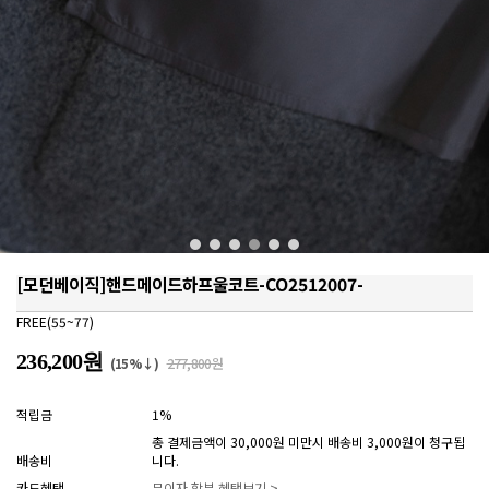
[모던베이직]핸드메이드하프울코트-CO2512007-
FREE(55~77)
236,200원
(15%↓)
277,800원
적립금
1%
총 결제금액이 30,000원 미만시 배송비 3,000원이 청구됩
배송비
니다.
카드혜택
무이자 할부 혜택보기 >