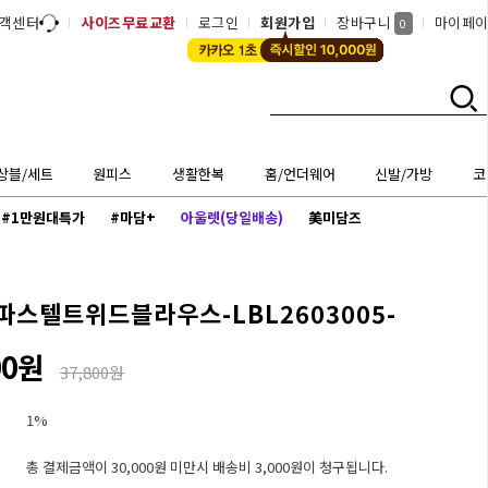
객센터
사이즈무료교환
로그인
회원가입
장바구니
마이페
0
상블/세트
원피스
생활한복
홈/언더웨어
신발/가방
코
#1만원대특가
#마담+
아울렛(당일배송)
美미담즈
파스텔트위드블라우스-LBL2603005-
00원
37,800원
1%
총 결제금액이 30,000원 미만시 배송비 3,000원이 청구됩니다.