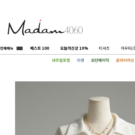
베스트 100
오늘의신상 10%
티셔츠
아우터/
전체메뉴
내추럴포엠
리센
모던베이직
클래씨마담