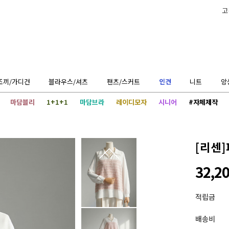
고
조끼/가디건
블라우스/셔츠
팬츠/스커트
인견
니트
앙
마담블리
1+1+1
마담브라
레이디모자
시니어
#자체제작
[리센]
32,2
적립금
배송비