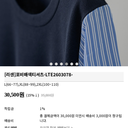
[리센]포비배색티셔츠-LTE2603078-
L(66~77),XL(88~99),2XL(100~110)
30,500원
(15%↓)
35,800원
적립금
1%
총 결제금액이 30,000원 미만시 배송비 3,000원이 청구됩
배송비
니다.
카드혜택
무이자 할부 혜택보기 >