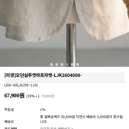
[리센]모던실루엣하프자켓-LJK2604008-
L(66~88),XL(99~110)
67,900원
(15%↓)
79,800원
적립금
1%
총 결제금액이 30,000원 미만시 배송비 3,000원이 청구됩
배송비
니다.
카드혜택
무이자 할부 혜택보기 >