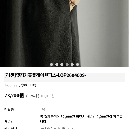
[리센]엣지키홀플레어원피스-LOP2604009-
1(66~88),2(99~110)
73,700원
(10%↓)
81,800원
적립금
1%
총 결제금액이 50,000원 미만시 배송비 3,000원이 청구됩
배송비
니다.
카드혜택
무이자 할부 혜택보기 >