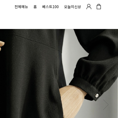
전체메뉴
홈
베스트100
오늘의신상