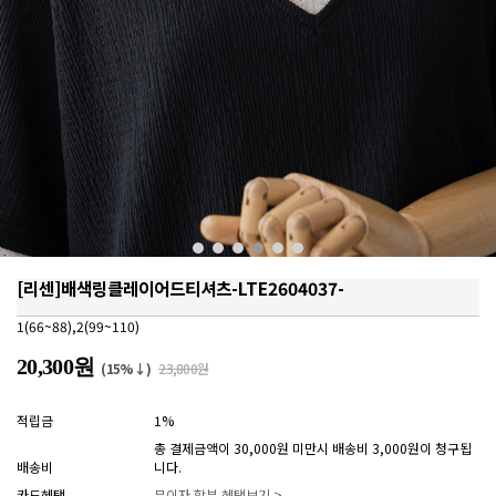
[리센]배색링클레이어드티셔츠-LTE2604037-
1(66~88),2(99~110)
20,300원
(15%↓)
23,800원
적립금
1%
총 결제금액이 30,000원 미만시 배송비 3,000원이 청구됩
배송비
니다.
카드혜택
무이자 할부 혜택보기 >