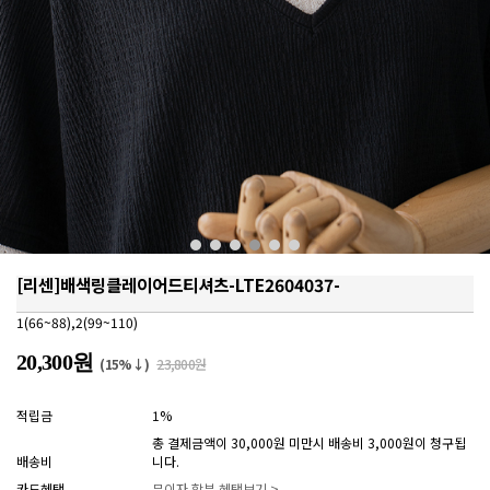
[리센]배색링클레이어드티셔츠-LTE2604037-
1(66~88),2(99~110)
20,300원
(15%↓)
23,800원
적립금
1%
총 결제금액이 30,000원 미만시 배송비 3,000원이 청구됩
배송비
니다.
카드혜택
무이자 할부 혜택보기 >