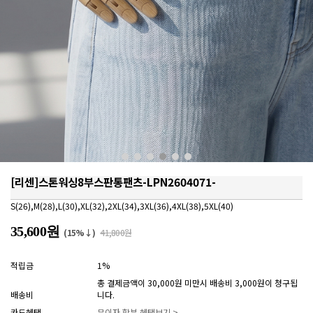
[리센]스톤워싱8부스판통팬츠-LPN2604071-
S(26),M(28),L(30),XL(32),2XL(34),3XL(36),4XL(38),5XL(40)
35,600원
(15%↓)
41,800원
적립금
1%
총 결제금액이 30,000원 미만시 배송비 3,000원이 청구됩
배송비
니다.
카드혜택
무이자 할부 혜택보기 >