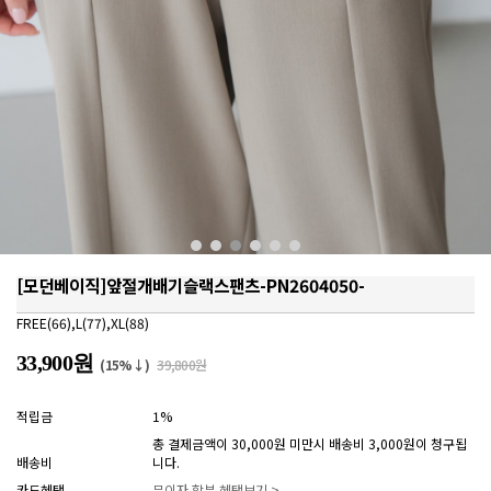
[모던베이직]앞절개배기슬랙스팬츠-PN2604050-
FREE(66),L(77),XL(88)
33,900원
(15%↓)
39,800원
적립금
1%
총 결제금액이 30,000원 미만시 배송비 3,000원이 청구됩
배송비
니다.
카드혜택
무이자 할부 혜택보기 >