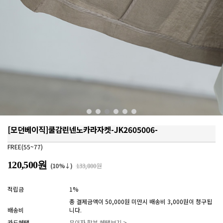
[모던베이직]쿨감린넨노카라자켓-JK2605006-
FREE(55~77)
120,500원
(10%↓)
133,800원
적립금
1%
총 결제금액이 50,000원 미만시 배송비 3,000원이 청구됩
배송비
니다.
카드혜택
무이자 할부 혜택보기 >