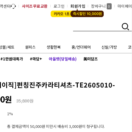
객센터
사이즈무료교환
로그인
회원가입
장바구니
마이페
0
상블/세트
원피스
생활한복
홈/언더웨어
신발/가방
코
#1만원대특가
#마담+
아울렛(당일배송)
美미담즈
베이직]
펀칭진주카라티셔츠-TE2605010-
00원
35,800원
1%
총 결제금액이 50,000원 미만시 배송비 3,000원이 청구됩니다.