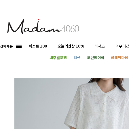
베스트 100
오늘의신상 10%
티셔츠
아우터/
전체메뉴
내추럴포엠
리센
모던베이직
클래씨마담