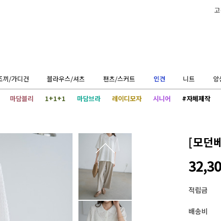
고
조끼/가디건
블라우스/셔츠
팬츠/스커트
인견
니트
앙
마담블리
1+1+1
마담브라
레이디모자
시니어
#자체제작
[모던
32,3
적립금
배송비