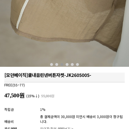
[모던베이직]쿨내음린넨버튼자켓-JK2605005-
FREE(55~77)
47,500원
(15%↓)
55,800원
적립금
1%
총 결제금액이 30,000원 미만시 배송비 3,000원이 청구됩
배송비
니다.
카드혜택
무이자 할부 혜택보기 >