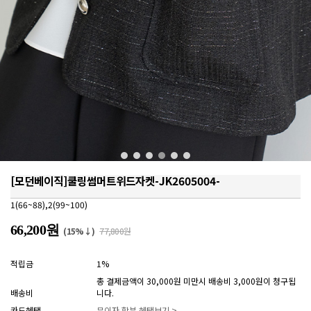
[모던베이직]쿨링썸머트위드자켓-JK2605004-
1(66~88),2(99~100)
66,200원
(15%↓)
77,800원
적립금
1%
총 결제금액이 30,000원 미만시 배송비 3,000원이 청구됩
배송비
니다.
카드혜택
무이자 할부 혜택보기 >