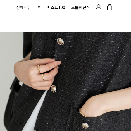
전체메뉴
홈
베스트100
오늘의신상