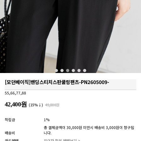
[모던베이직]밴딩스티치스판쿨링팬츠-PN2605009-
55,66,77,88
42,400원
(15%↓)
49,800원
적립금
1%
총 결제금액이 30,000원 미만시 배송비 3,000원이 청구됩
배송비
니다.
카드혜택
무이자 할부 혜택보기 >