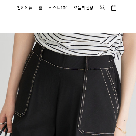
전체메뉴
홈
베스트100
오늘의신상