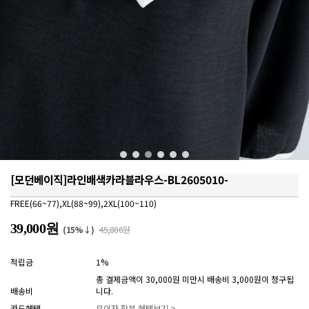
[모던베이직]라인배색카라블라우스-BL2605010-
FREE(66~77),XL(88~99),2XL(100~110)
39,000원
(15%↓)
45,800원
적립금
1%
총 결제금액이 30,000원 미만시 배송비 3,000원이 청구됩
배송비
니다.
카드혜택
무이자 할부 혜택보기 >