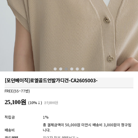
[모던베이직]로엘골드언발가디건-CA2605003-
FREE(55~77반)
25,100원
(10%↓)
27,800원
적립금
1%
총 결제금액이 50,000원 미만시 배송비 3,000원이 청구됩
배송비
니다.
카드혜택
무이자 할부 혜택보기 >