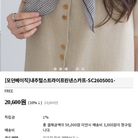
[모던베이직]내추럴스트라이프린넨스카프-SC2605001-
FREE
20,600원
(10%↓)
22,800원
적립금
1%
총 결제금액이 50,000원 미만시 배송비 3,000원이 청구됩
배송비
니다.
카드혜택
무이자 할부 혜택보기 >