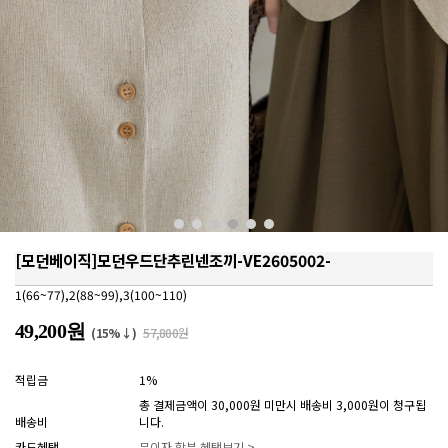
[모던베이직]모던우드단추린넨조끼-VE2605002-
1(66~77),2(88~99),3(100~110)
49,200원
(15%↓)
57,800원
적립금
1%
총 결제금액이 30,000원 미만시 배송비 3,000원이 청구됩
배송비
니다.
카드혜택
무이자 할부 혜택보기 >