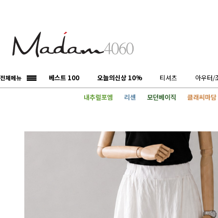
베스트 100
오늘의신상 10%
티셔츠
아우터/
전체메뉴
내추럴포엠
리센
모던베이직
클래씨마담