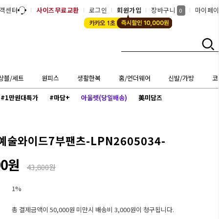
객센터
사이즈무료교환
로그인
회원가입
장바구니
마이페
0
상블/세트
원피스
생활한복
홈/언더웨어
신발/가방
코
#1만원대특가
#마담+
아울렛(당일배송)
美미담즈
예술와이드7부팬츠-LPN2605034-
00원
43,800원
1%
총 결제금액이 50,000원 미만시 배송비 3,000원이 청구됩니다.