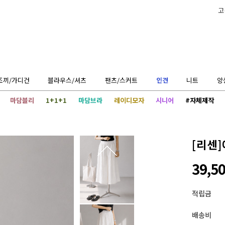
고
조끼/가디건
블라우스/셔츠
팬츠/스커트
인견
니트
앙
마담블리
1+1+1
마담브라
레이디모자
시니어
#자체제작
[리센]
39,5
적립금
배송비