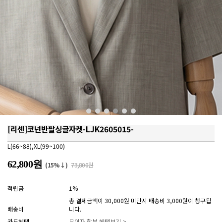
[리센]코넌반팔싱글자켓-LJK2605015-
L(66~88),XL(99~100)
62,800원
(15%↓)
73,800원
적립금
1%
총 결제금액이 30,000원 미만시 배송비 3,000원이 청구됩
배송비
니다.
카드혜택
무이자 할부 혜택보기 >