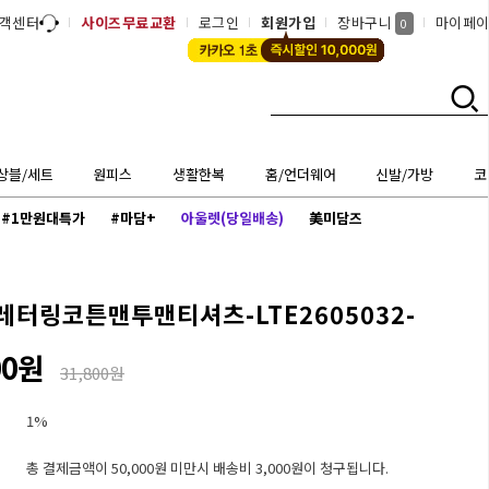
객센터
사이즈무료교환
로그인
회원가입
장바구니
마이페
0
상블/세트
원피스
생활한복
홈/언더웨어
신발/가방
코
#1만원대특가
#마담+
아울렛(당일배송)
美미담즈
레터링코튼맨투맨티셔츠-LTE2605032-
00원
31,800원
1%
총 결제금액이 50,000원 미만시 배송비 3,000원이 청구됩니다.