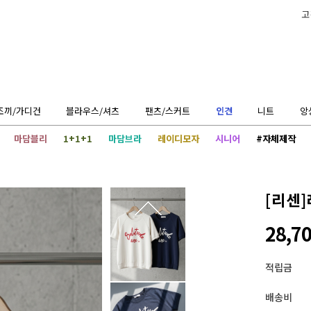
고
조끼/가디건
블라우스/셔츠
팬츠/스커트
인견
니트
앙
마담블리
1+1+1
마담브라
레이디모자
시니어
#자체제작
[리센]
28,7
적립금
배송비