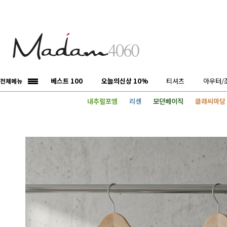
베스트 100
오늘의신상 10%
티셔츠
아우터/
전체메뉴
내추럴포엠
리센
모던베이직
클래씨마담