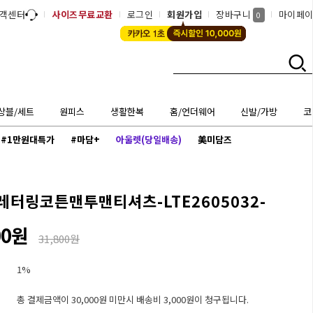
객센터
사이즈무료교환
로그인
회원가입
장바구니
마이페
0
상블/세트
원피스
생활한복
홈/언더웨어
신발/가방
코
#1만원대특가
#마담+
아울렛(당일배송)
美미담즈
레터링코튼맨투맨티셔츠-LTE2605032-
00원
31,800원
1%
총 결제금액이 30,000원 미만시 배송비 3,000원이 청구됩니다.