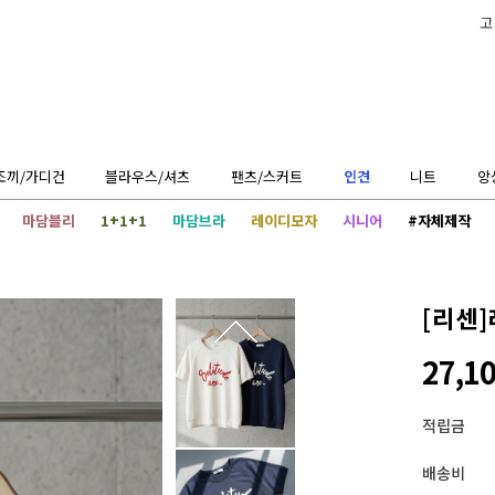
고
조끼/가디건
블라우스/셔츠
팬츠/스커트
인견
니트
앙
마담블리
1+1+1
마담브라
레이디모자
시니어
#자체제작
[리센]
27,1
적립금
배송비