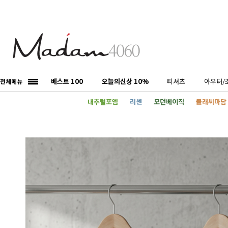
베스트 100
오늘의신상 10%
티셔츠
아우터/
전체메뉴
내추럴포엠
리센
모던베이직
클래씨마담