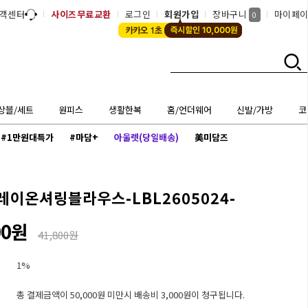
객센터
사이즈무료교환
로그인
회원가입
장바구니
마이페
0
상블/세트
원피스
생활한복
홈/언더웨어
신발/가방
코
#1만원대특가
#마담+
아울렛(당일배송)
美미담즈
레이온셔링블라우스-LBL2605024-
00원
41,800원
1%
총 결제금액이 50,000원 미만시 배송비 3,000원이 청구됩니다.