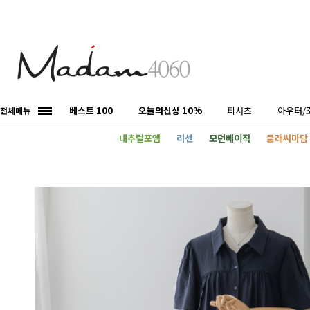
베스트 100
오늘의신상 10%
티셔츠
아우터/
전체메뉴
내추럴포엠
리센
모던베이직
클래씨마담