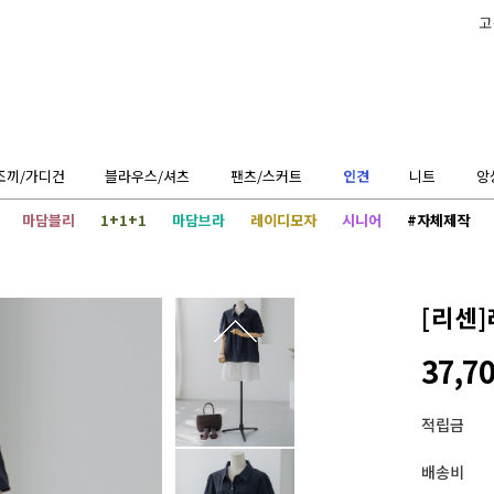
고
조끼/가디건
블라우스/셔츠
팬츠/스커트
인견
니트
앙
마담블리
1+1+1
마담브라
레이디모자
시니어
#자체제작
[리센]
37,7
적립금
배송비