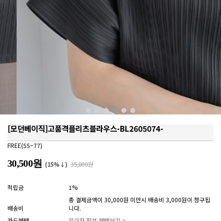
[모던베이직]고품격플리츠블라우스-BL2605074-
FREE(55~77)
30,500원
(15%↓)
35,800원
적립금
1%
총 결제금액이 30,000원 미만시 배송비 3,000원이 청구됩
배송비
니다.
카드혜택
무이자 할부 혜택보기 >