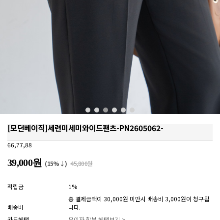
[모던베이직]세련미세미와이드팬츠-PN2605062-
66,77,88
39,000원
(15%↓)
45,800원
적립금
1%
총 결제금액이 30,000원 미만시 배송비 3,000원이 청구됩
배송비
니다.
카드혜택
무이자 할부 혜택보기 >