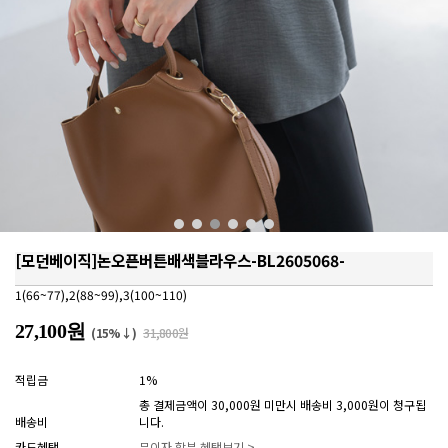
[모던베이직]논오픈버튼배색블라우스-BL2605068-
1(66~77),2(88~99),3(100~110)
27,100원
(15%↓)
31,800원
적립금
1%
총 결제금액이 30,000원 미만시 배송비 3,000원이 청구됩
배송비
니다.
카드혜택
무이자 할부 혜택보기 >