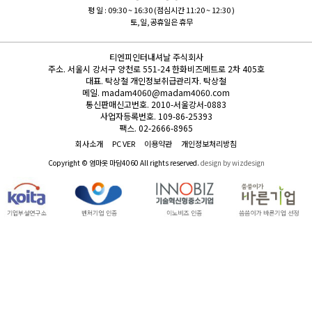
평 일 : 09:30 ~ 16:30 (점심시간 11:20 ~ 12:30 )
토,일,공휴일은 휴무
티엔피인터내셔날 주식회사
주소.
서울시 강서구 양천로 551-24 한화비즈메트로 2차 405호
대표.
탁상철
개인정보취급관리자.
탁상철
메일.
madam4060@madam4060.com
통신판매신고번호.
2010-서울강서-0883
사업자등록번호.
109-86-25393
팩스.
02-2666-8965
회사소개
PC VER
이용약관
개인정보처리방침
Copyright © 엄마옷 마담4060 All rights reserved.
design by wizdesign