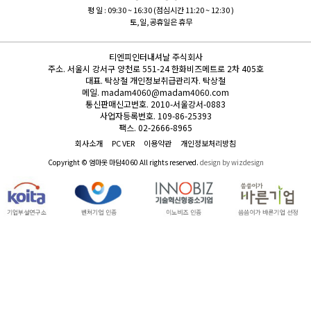
평 일 : 09:30 ~ 16:30 (점심시간 11:20 ~ 12:30 )
토,일,공휴일은 휴무
티엔피인터내셔날 주식회사
주소.
서울시 강서구 양천로 551-24 한화비즈메트로 2차 405호
대표.
탁상철
개인정보취급관리자.
탁상철
메일.
madam4060@madam4060.com
통신판매신고번호.
2010-서울강서-0883
사업자등록번호.
109-86-25393
팩스.
02-2666-8965
회사소개
PC VER
이용약관
개인정보처리방침
Copyright © 엄마옷 마담4060 All rights reserved.
design by wizdesign