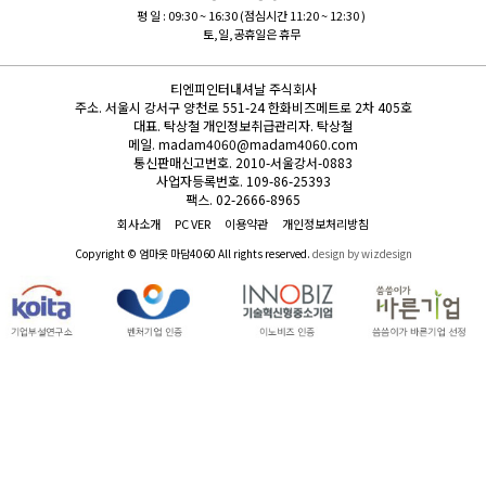
평 일 : 09:30 ~ 16:30 (점심시간 11:20 ~ 12:30 )
토,일,공휴일은 휴무
티엔피인터내셔날 주식회사
주소.
서울시 강서구 양천로 551-24 한화비즈메트로 2차 405호
대표.
탁상철
개인정보취급관리자.
탁상철
메일.
madam4060@madam4060.com
통신판매신고번호.
2010-서울강서-0883
사업자등록번호.
109-86-25393
팩스.
02-2666-8965
회사소개
PC VER
이용약관
개인정보처리방침
Copyright © 엄마옷 마담4060 All rights reserved.
design by wizdesign