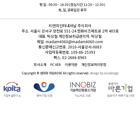
평 일 : 09:30 ~ 16:30 (점심시간 11:20 ~ 12:30 )
토,일,공휴일은 휴무
티엔피인터내셔날 주식회사
주소.
서울시 강서구 양천로 551-24 한화비즈메트로 2차 405호
대표.
탁상철
개인정보취급관리자.
탁상철
메일.
madam4060@madam4060.com
통신판매신고번호.
2010-서울강서-0883
사업자등록번호.
109-86-25393
팩스.
02-2666-8965
회사소개
PC VER
이용약관
개인정보처리방침
Copyright © 엄마옷 마담4060 All rights reserved.
design by wizdesign