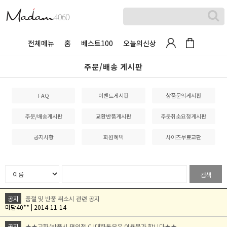
전체메뉴
홈
베스트100
오늘의신상
주문/배송 게시판
FAQ
이벤트게시판
상품문의게시판
주문/배송게시판
교환반품게시판
주문취소요청게시판
공지사항
회원혜택
사이즈무료교환
검색
공지
품절 및 반품 취소시 관련 공지
마담40** | 2014-11-14
공지
★★교환/반품시 편의점 CJ대한통운은 이용불가 합니다★★