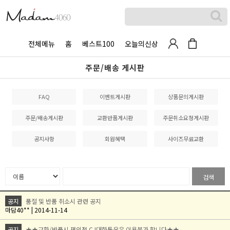
전체메뉴
홈
베스트100
오늘의신상
주문/배송 게시판
FAQ
이벤트게시판
상품문의게시판
주문/배송게시판
교환반품게시판
주문취소요청게시판
공지사항
회원혜택
사이즈무료교환
검색
공지
품절 및 반품 취소시 관련 공지
마담40** | 2014-11-14
공지
★★교환/반품시 편의점 CJ대한통운은 이용불가 합니다★★