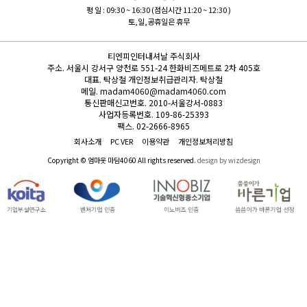
평 일 : 09:30 ~ 16:30 (점심시간 11:20 ~ 12:30 )
토,일,공휴일은 휴무
티엔피인터내셔날 주식회사
주소.
서울시 강서구 양천로 551-24 한화비즈메트로 2차 405호
대표.
탁상철
개인정보취급관리자.
탁상철
메일.
madam4060@madam4060.com
통신판매신고번호.
2010-서울강서-0883
사업자등록번호.
109-86-25393
팩스.
02-2666-8965
회사소개
PC VER
이용약관
개인정보처리방침
Copyright © 엄마옷 마담4060 All rights reserved.
design by wizdesign