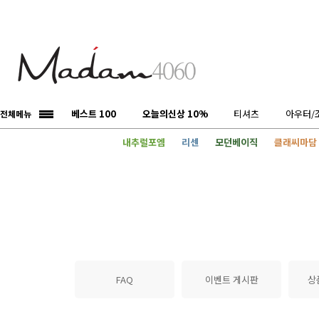
베스트 100
오늘의신상 10%
티셔츠
아우터/
전체메뉴
내추럴포엠
리센
모던베이직
클래씨마담
FAQ
이벤트 게시판
상