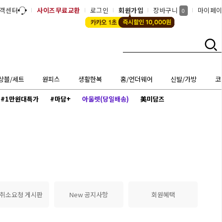
객센터
사이즈무료교환
로그인
회원가입
장바구니
마이페
0
상블/세트
원피스
생활한복
홈/언더웨어
신발/가방
코
#1만원대특가
#마담+
아울렛(당일배송)
美미담즈
 취소요청 게시판
New 공지사항
회원혜택