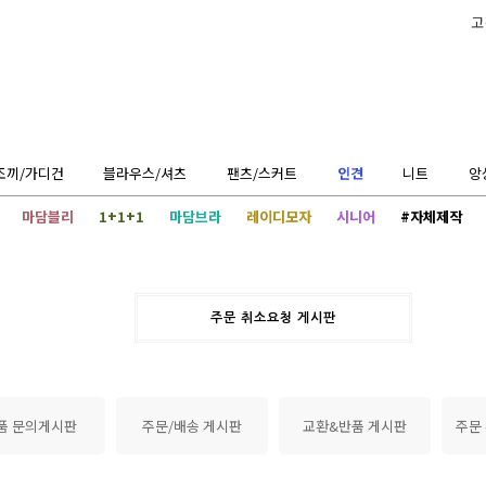
고
조끼/가디건
블라우스/셔츠
팬츠/스커트
인견
니트
앙
마담블리
1+1+1
마담브라
레이디모자
시니어
#자체제작
주문 취소요청 게시판
품 문의게시판
주문/배송 게시판
교환&반품 게시판
주문