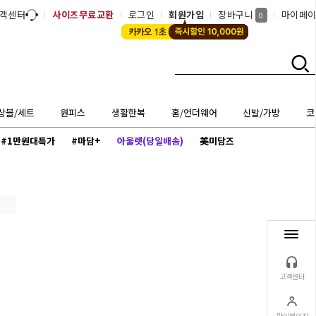
객센터
사이즈무료교환
로그인
회원가입
장바구니
마이페
0
상블/세트
원피스
생활한복
홈/언더웨어
신발/가방
코
#1만원대특가
#마담+
아울렛(당일배송)
美미담즈
고객센터
마이페이지