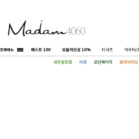
베스트 100
오늘의신상 10%
티셔츠
아우터/
전체메뉴
내추럴포엠
리센
모던베이직
클래씨마담