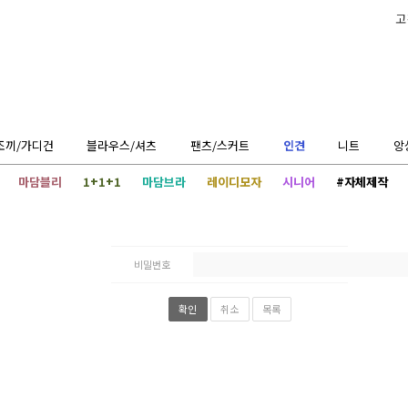
고
조끼/가디건
블라우스/셔츠
팬츠/스커트
인견
니트
앙
마담블리
1+1+1
마담브라
레이디모자
시니어
#자체제작
비밀번호
확인
취소
목록