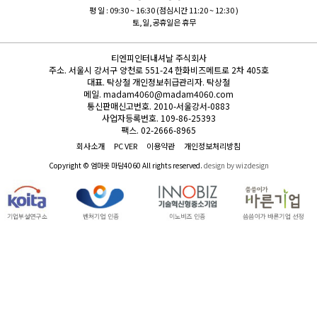
평 일 : 09:30 ~ 16:30 (점심시간 11:20 ~ 12:30 )
토,일,공휴일은 휴무
티엔피인터내셔날 주식회사
주소.
서울시 강서구 양천로 551-24 한화비즈메트로 2차 405호
대표.
탁상철
개인정보취급관리자.
탁상철
메일.
madam4060@madam4060.com
통신판매신고번호.
2010-서울강서-0883
사업자등록번호.
109-86-25393
팩스.
02-2666-8965
회사소개
PC VER
이용약관
개인정보처리방침
Copyright © 엄마옷 마담4060 All rights reserved.
design by wizdesign