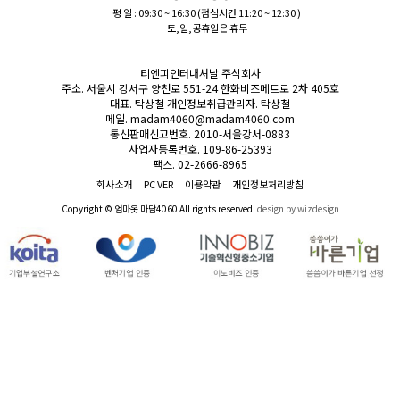
평 일 : 09:30 ~ 16:30 (점심시간 11:20 ~ 12:30 )
토,일,공휴일은 휴무
티엔피인터내셔날 주식회사
주소.
서울시 강서구 양천로 551-24 한화비즈메트로 2차 405호
대표.
탁상철
개인정보취급관리자.
탁상철
메일.
madam4060@madam4060.com
통신판매신고번호.
2010-서울강서-0883
사업자등록번호.
109-86-25393
팩스.
02-2666-8965
회사소개
PC VER
이용약관
개인정보처리방침
Copyright © 엄마옷 마담4060 All rights reserved.
design by wizdesign