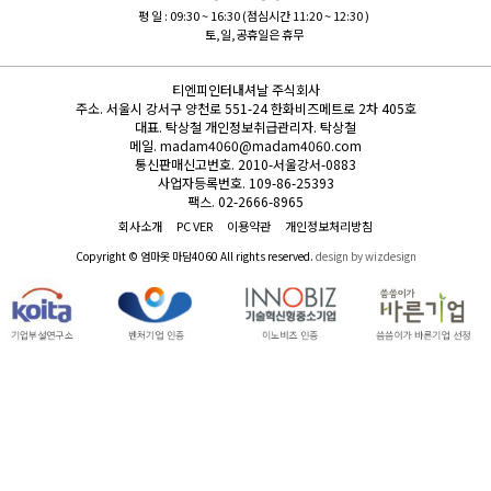
평 일 : 09:30 ~ 16:30 (점심시간 11:20 ~ 12:30 )
토,일,공휴일은 휴무
티엔피인터내셔날 주식회사
주소.
서울시 강서구 양천로 551-24 한화비즈메트로 2차 405호
대표.
탁상철
개인정보취급관리자.
탁상철
메일.
madam4060@madam4060.com
통신판매신고번호.
2010-서울강서-0883
사업자등록번호.
109-86-25393
팩스.
02-2666-8965
회사소개
PC VER
이용약관
개인정보처리방침
Copyright © 엄마옷 마담4060 All rights reserved.
design by wizdesign