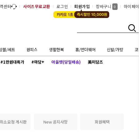
객센터
사이즈무료교환
로그인
회원가입
장바구니
마이페
0
상블/세트
원피스
생활한복
홈/언더웨어
신발/가방
코
#1만원대특가
#마담+
아울렛(당일배송)
美미담즈
 취소요청 게시판
New 공지사항
회원혜택