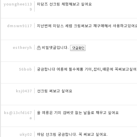
younghee113
미담즈 선크림 체험해보고 싶어요
9
dmswn9117
지난번에 미담스 세럼 크림써보고 재구매해서 사용하고있
estheryh
비밀댓글입니다.
56bob
궁금합니다 여름에 필수제품 기미,잡티,때문에 꼭써보고싶
ksj0437
선크림 써보고 싶어요
ks@13cfd167
올 여릉은 기미 검버섯 없는 날들로 채우고 싶어요
a
uky02
마담 선크림 궁금합니다. 꼭 써보고 싶어요.