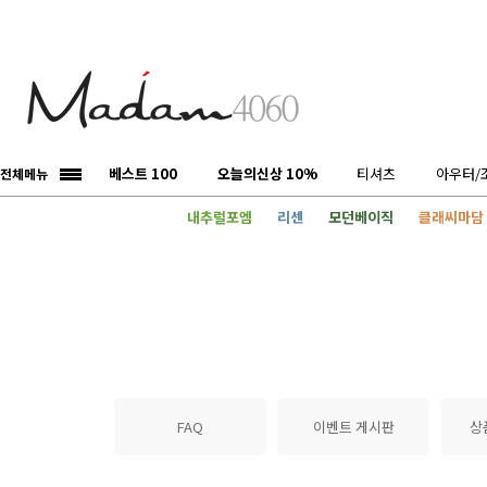
베스트 100
오늘의신상 10%
티셔츠
아우터/
전체메뉴
내추럴포엠
리센
모던베이직
클래씨마담
FAQ
이벤트 게시판
상