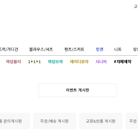
고
조끼/가디건
블라우스/셔츠
팬츠/스커트
인견
니트
앙
마담블리
1+1+1
마담브라
레이디모자
시니어
#자체제작
이벤트 게시판
품 문의게시판
주문/배송 게시판
교환&반품 게시판
주문