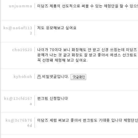
unjuamma
미담즈 제품의 선도적으로 써볼 수 있는 체험단을 할 수 있으
ks@aa6af113
저도 응모해보고 싶어요
2
cho19520
나이가 70이다 보니 화장해도 안 받고 신경 쓰였는데 미담즈
광채가 나는 것 같고 화장도 잘 받고 좋아서 에센스 선크림도
꼭 선정돼 체험해 보고 싶어요.
kyhohoh
비밀댓글입니다.
ks@13cfd167
썬크림 신청합니다
a
ks@3c76b76
미담즈 세럼 써보고 좋아서 썬크림도 기대중 입니다 체험단
4d