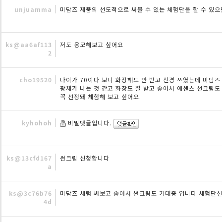
unjuamma
미담즈 제품의 선도적으로 써볼 수 있는 체험단을 할 수 있으
ks@aa6af113
저도 응모해보고 싶어요
2
cho19520
나이가 70이다 보니 화장해도 안 받고 신경 쓰였는데 미담즈
광채가 나는 것 같고 화장도 잘 받고 좋아서 에센스 선크림도
꼭 선정돼 체험해 보고 싶어요.
kyhohoh
비밀댓글입니다.
ks@13cfd167
썬크림 신청합니다
a
ks@3c76b76
미담즈 세럼 써보고 좋아서 썬크림도 기대중 입니다 체험단
4d