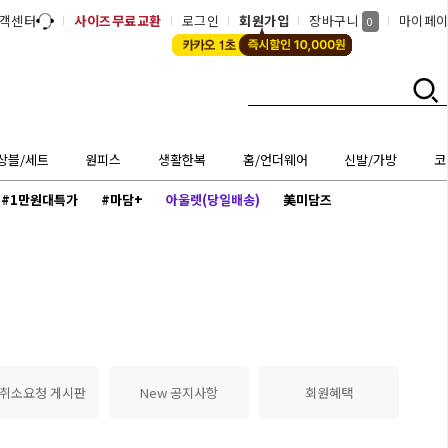
객센터
사이즈무료교환
로그인
회원가입
장바구니
마이페
0
상블/세트
원피스
생활한복
홈/언더웨어
신발/가방
코
#1만원대특가
#마담+
아울렛(당일배송)
美미담즈
 취소요청 게시판
New 공지사항
회원혜택