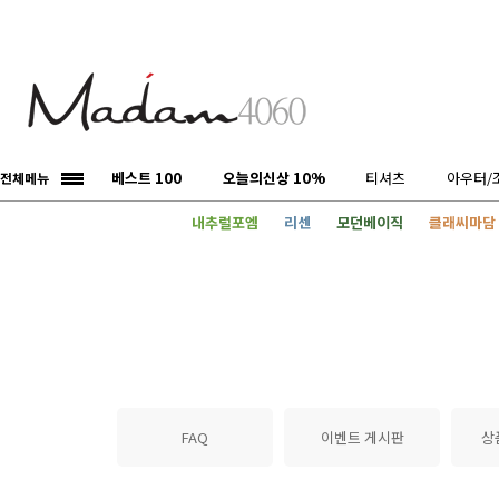
베스트 100
오늘의신상 10%
티셔츠
아우터/
전체메뉴
내추럴포엠
리센
모던베이직
클래씨마담
FAQ
이벤트 게시판
상