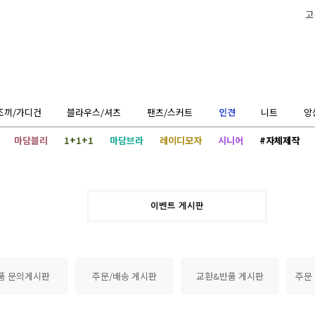
고
조끼/가디건
블라우스/셔츠
팬츠/스커트
인견
니트
앙
마담블리
1+1+1
마담브라
레이디모자
시니어
#자체제작
이벤트 게시판
품 문의게시판
주문/배송 게시판
교환&반품 게시판
주문