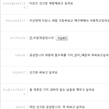
younghee113
미담즈 선크림 체험해보고 싶어요
9
dmswn9117
지난번에 미담스 세럼 크림써보고 재구매해서 사용하고있
estheryh
비밀댓글입니다.
56bob
궁금합니다 여름에 필수제품 기미,잡티,때문에 꼭써보고싶
ksj0437
선크림 써보고 싶어요
ks@13cfd167
올 여릉은 기미 검버섯 없는 날들로 채우고 싶어요
a
uky02
마담 선크림 궁금합니다. 꼭 써보고 싶어요.