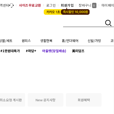
객센터
사이즈무료교환
로그인
회원가입
장바구니
마이페
0
상블/세트
원피스
생활한복
홈/언더웨어
신발/가방
코
#1만원대특가
#마담+
아울렛(당일배송)
美미담즈
 취소요청 게시판
New 공지사항
회원혜택