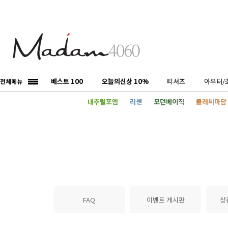
베스트 100
오늘의신상 10%
티셔츠
아우터/
전체메뉴
내추럴포엠
리센
모던베이직
클래씨마담
FAQ
이벤트 게시판
상