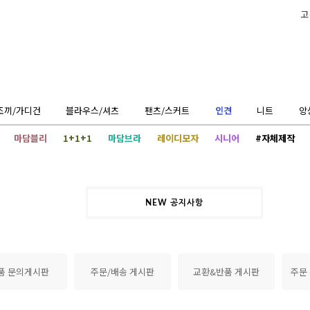
고
조끼/가디건
블라우스/셔츠
팬츠/스커트
인견
니트
앙
마담블리
1+1+1
마담브라
레이디모자
시니어
#자체제작
NEW 공지사항
품 문의게시판
주문/배송 게시판
교환&반품 게시판
주문