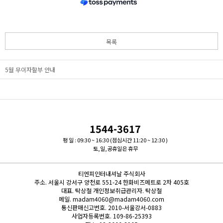
목록
5월 무이자할부 안내
1544-3617
평 일 : 09:30 ~ 16:30 (점심시간 11:20 ~ 12:30 )
토,일,공휴일은 휴무
티엔피인터내셔날 주식회사
주소.
서울시 강서구 양천로 551-24 한화비즈메트로 2차 405호
대표.
탁상철
개인정보취급관리자.
탁상철
메일.
madam4060@madam4060.com
통신판매신고번호.
2010-서울강서-0883
사업자등록번호.
109-86-25393