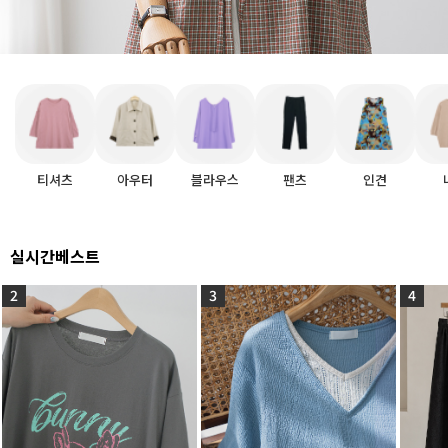
티셔츠
아우터
블라우스
팬츠
인견
실시간베스트
2
3
4