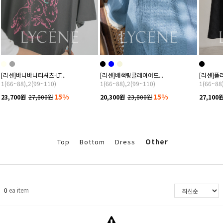
[리센]바니바니티셔츠-LT...
[리센]배색링클레이어드...
[리센]플
1(66~88),2(99~110)
1(66~88),2(99~110)
1(66~88
15%
15%
23,700원
27,800원
20,300원
23,800원
27,100
Top
Bottom
Dress
Other
0
ea item