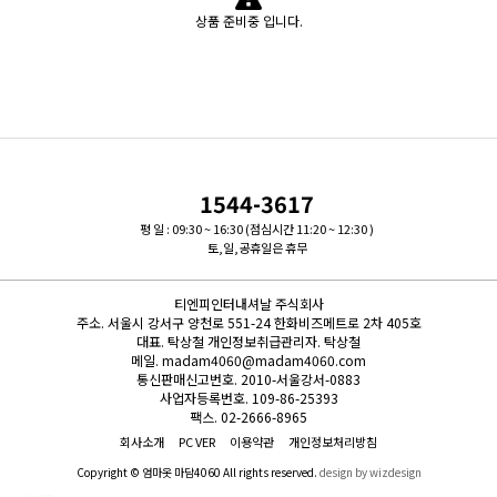
상품 준비중 입니다.
1544-3617
평 일 : 09:30 ~ 16:30 (점심시간 11:20 ~ 12:30 )
토,일,공휴일은 휴무
티엔피인터내셔날 주식회사
주소.
서울시 강서구 양천로 551-24 한화비즈메트로 2차 405호
대표.
탁상철
개인정보취급관리자.
탁상철
메일.
madam4060@madam4060.com
통신판매신고번호.
2010-서울강서-0883
사업자등록번호.
109-86-25393
팩스.
02-2666-8965
회사소개
PC VER
이용약관
개인정보처리방침
Copyright © 엄마옷 마담4060 All rights reserved.
design by wizdesign